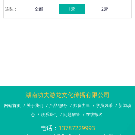
连队：
全部
1营
2营
湖南功夫游龙文化传播有限公司
网站首页
/
关于我们
/
产品/服务
/
师资力量
/
学员风采
/
新闻动
态
/
联系我们
/
问题解答
/
在线报名
电话：
13787229993