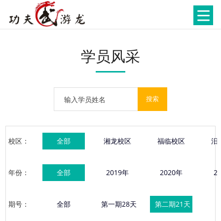
学员风采
搜索
校区：
全部
湘龙校区
福临校区
汨
年份：
全部
2019年
2020年
2
期号：
全部
第一期28天
第二期21天