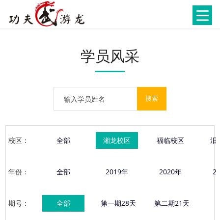
学员风采
搜索
校区：
全部
湘龙校区
福临校区
汨
年份：
全部
2019年
2020年
2
期号：
全部
第一期28天
第二期21天