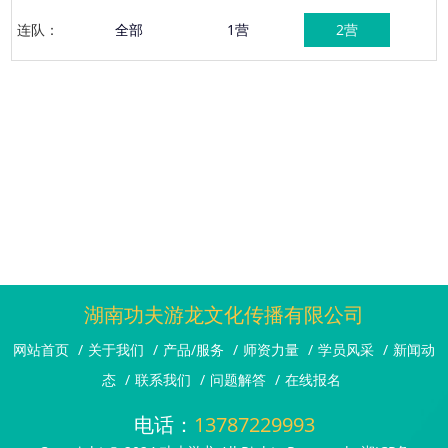
连队：
全部
1营
2营
湖南功夫游龙文化传播有限公司
网站首页
/
关于我们
/
产品/服务
/
师资力量
/
学员风采
/
新闻动
态
/
联系我们
/
问题解答
/
在线报名
电话：
13787229993