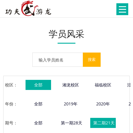
学员风采
搜索
校区：
全部
湘龙校区
福临校区
汨
年份：
全部
2019年
2020年
2
期号：
全部
第一期28天
第二期21天